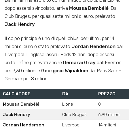
Dammam ha esordito con un trittico di colpi. Dal Lione,
dopo essersi svincolato, arriva
Moussa Dembélé
. Dal
Club Bruges, per quasi sette milioni di euro, prelevato
Jack Hendry
.
Il colpo principe è uno di quelli chiusi per ultimi, per 14
milioni di euro è stato prelevato
Jordan Henderson
dal
Liverpool. L’inglese lascia i Reds 12 anni dopo essersi
unito. Infine prelevati anche
Demarai Gray
dall’Everton
per 9,30 milioni e
Georginio Wijnaldum
dal Paris Saint-
Germain per 8 milioni.
CALCIATORE
DA
PREZZO
Moussa Dembélé
Lione
0
Jack Hendry
Club Bruges
6,90 milioni
Jordan Henderson
Liverpool
14 milioni