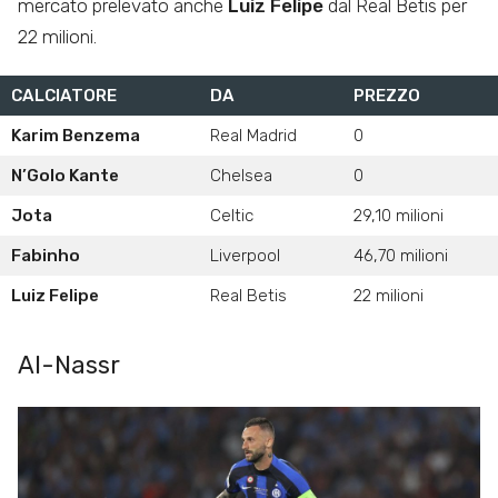
mercato prelevato anche
Luiz Felipe
dal Real Betis per
22 milioni.
CALCIATORE
DA
PREZZO
Karim Benzema
Real Madrid
0
N’Golo Kante
Chelsea
0
Jota
Celtic
29,10 milioni
Fabinho
Liverpool
46,70 milioni
Luiz Felipe
Real Betis
22 milioni
Al-Nassr