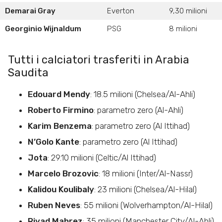
Demarai Gray
Everton
9,30 milioni
Georginio Wijnaldum
PSG
8 milioni
Tutti i calciatori trasferiti in Arabia
Saudita
Edouard Mendy
: 18.5 milioni (Chelsea/Al-Ahli)
Roberto Firmino
: parametro zero (Al-Ahli)
Karim Benzema
: parametro zero (Al Ittihad)
N’Golo Kante
: parametro zero (Al Ittihad)
Jota
: 29.10 milioni (Celtic/Al Ittihad)
Marcelo Brozovic
: 18 milioni (Inter/Al-Nassr)
Kalidou Koulibaly
: 23 milioni (Chelsea/Al-Hilal)
Ruben Neves
: 55 milioni (Wolverhampton/Al-Hilal)
Riyad Mahrez
: 35 milioni (Manchester City/Al-Ahli)