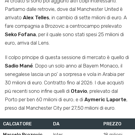
Al croato si sono poi aggiunti altri colpi interessanti.
Partiamo dalle retrovie, dove dal Manchester United è
arrivato
Alex Telles
, in cambio di sette milioni di euro. A
fare compagnia a Brozovic a centrocampo prelevato
Seko Fofana
, per il quale sono stati spesi 25 milioni di
euro, arriva dal Lens.
Il colpo principe di questa sessione di mercato è quello di
Sadio Mané
. Dopo un solo anno al Bayern Monaco, il
senegalese lascia un po’ a sorpresa e vola in Arabia per
30 milioni di euro. Contratto fino al 2026. I due acquisti
più recenti sono infine quelli di
Otavio
, prelevato dal
Porto per ben 60 milioni di euro; e di
Aymeric Laporte
,
preso dal Manchester City per 27,50 milioni di euro.
CALCIATORE
DA
PREZZO
Marcelo Brozovic
Inter
18 milioni