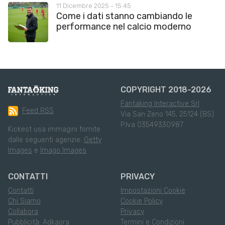
11 Dicembre 2025 - 15:45
Come i dati stanno cambiando le
performance nel calcio moderno
COPYRIGHT 2018-2026
Fantaking Interactive Srl
Feed RSS
Via San Zeno 145, 25124 (BS)
P.Iva 03549330987
Kickest usa immagini fornite
dalle seguenti agenzie:
Getty
Images
e
Imago Images
CONTATTI
PRIVACY
Contatti
Impostazioni Cookie
Chi Siamo
Cookie Policy
Collabora
Privacy
Pubblicità: Adkaora
Termini e Condizioni