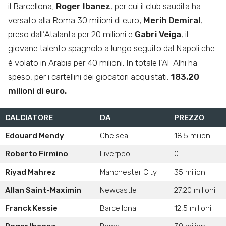
il Barcellona;
Roger Ibanez
, per cui il club saudita ha
versato alla Roma 30 milioni di euro;
Merih Demiral
,
preso dall’Atalanta per 20 milioni e
Gabri Veiga
, il
giovane talento spagnolo a lungo seguito dal Napoli che
è volato in Arabia per 40 milioni. In totale l’Al-Alhi ha
speso, per i cartellini dei giocatori acquistati,
183,20
milioni di euro.
CALCIATORE
DA
PREZZO
Edouard Mendy
Chelsea
18.5 milioni
Roberto Firmino
Liverpool
0
Riyad Mahrez
Manchester City
35 milioni
Allan Saint-Maximin
Newcastle
27,20 milioni
Franck Kessie
Barcellona
12,5 milioni