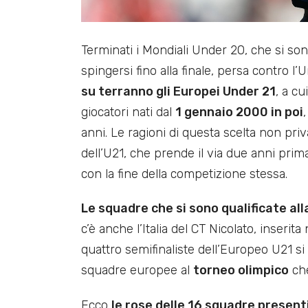
Terminati i Mondiali Under 20, che si sono
spingersi fino alla finale, persa contro l
su terranno gli Europei Under 21
, a cu
giocatori nati dal
1 gennaio 2000 in poi
anni. Le ragioni di questa scelta non priv
dell’U21, che prende il via due anni prima
con la fine della competizione stessa.
Le squadre che si sono qualificate al
c’è anche l’Italia del CT Nicolato, inserita
quattro semifinaliste dell’Europeo U21 si g
squadre europee al
torneo olimpico
che
Ecco
le rose delle 16 squadre present