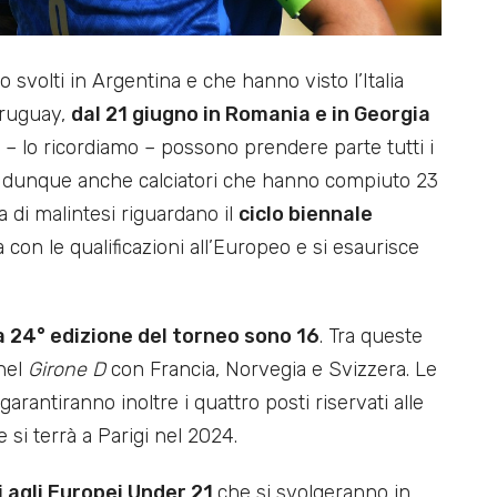
 svolti in Argentina e che hanno visto l’Italia
’Uruguay,
dal 21 giugno in Romania e in Georgia
i – lo ricordiamo – possono prendere parte tutti i
, dunque anche calciatori che hanno compiuto 23
a di malintesi riguardano il
ciclo biennale
 con le qualificazioni all’Europeo e si esaurisce
la 24° edizione del torneo sono 16
. Tra queste
 nel
Girone D
con Francia, Norvegia e Svizzera. Le
arantiranno inoltre i quattro posti riservati alle
 si terrà a Parigi nel 2024.
i agli Europei Under 21
che si svolgeranno in