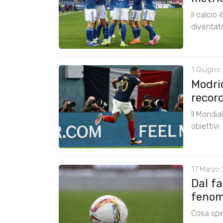
Il calcio
diventat
1 Giugno 
Modri
record
Il Mondia
obiettivi
17 Marzo 
Dal fa
fenome
Cosa spin