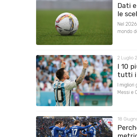
Dati e
le sce
Nel 2026 
mondo del
2 Luglio 
I 10 p
tutti 
I miglior
Messi e 
18 Giugno
Perché
metric