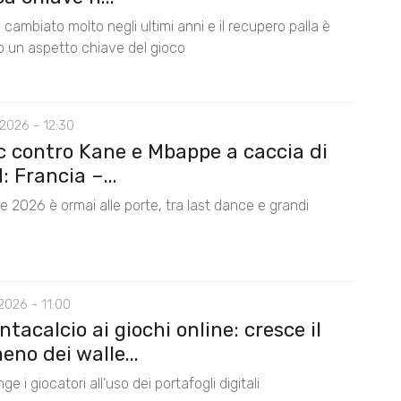
 è cambiato molto negli ultimi anni e il recupero palla è
o un aspetto chiave del gioco
2026 - 12:30
c contro Kane e Mbappe a caccia di
: Francia –...
le 2026 è ormai alle porte, tra last dance e grandi
2026 - 11:00
ntacalcio ai giochi online: cresce il
no dei walle...
ge i giocatori all’uso dei portafogli digitali