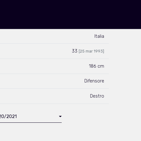
Italia
33
[25 mar 1993]
186 cm
Difensore
Destro
020/2021