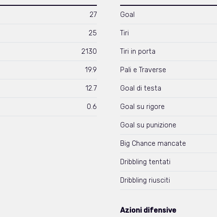
27
Goal
25
Tiri
2130
Tiri in porta
19.9
Pali e Traverse
12.7
Goal di testa
0.6
Goal su rigore
Goal su punizione
Big Chance mancate
Dribbling tentati
Dribbling riusciti
Azioni difensive