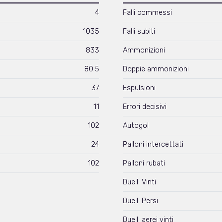
4
Falli commessi
1035
Falli subiti
833
Ammonizioni
80.5
Doppie ammonizioni
37
Espulsioni
11
Errori decisivi
102
Autogol
24
Palloni intercettati
102
Palloni rubati
Duelli Vinti
Duelli Persi
Duelli aerei vinti