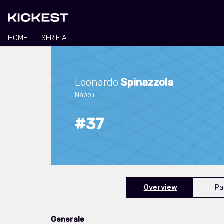
HOME
SERIE A
Leonardo
Spinazzola
Napoli
#37
Overview
Pa
Generale