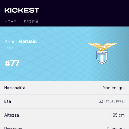
HOME
SERIE A
Adam
Marusic
Lazio
#77
Nazionalità
Montenegro
Età
33
[17 ott 1992]
Altezza
185 cm
Posizione
Difensore