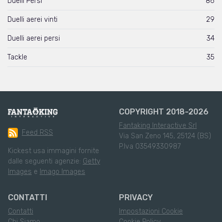
Duelli Persi
86
Duelli aerei vinti
29
Duelli aerei persi
34
Tackle
35
COPYRIGHT 2018-2026
Fantaking Interactive Srl
Feed RSS
Via San Zeno 145, 25124 (BS)
P.Iva 03549330987
Kickest usa immagini fornite
dalle seguenti agenzie:
Getty
Images
e
Imago Images
CONTATTI
PRIVACY
Contatti
Impostazioni Cookie
Chi Siamo
Cookie Policy