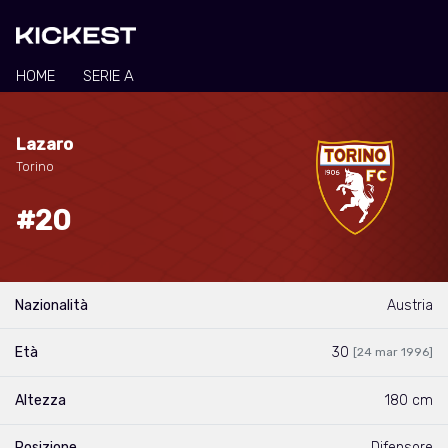
HOME
SERIE A
Lazaro
Torino
#20
Nazionalità
Austria
Età
30
[24 mar 1996]
Altezza
180 cm
Posizione
Difensore