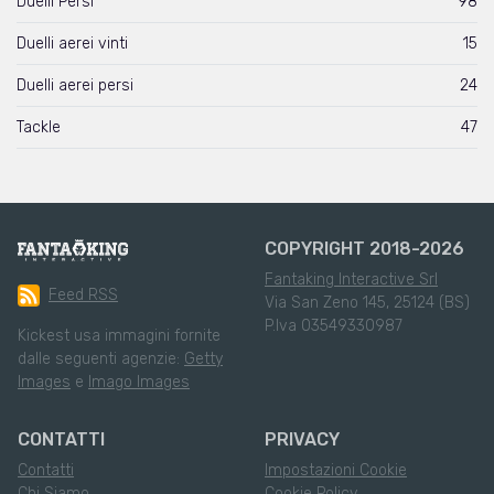
Duelli Persi
98
Duelli aerei vinti
15
Duelli aerei persi
24
Tackle
47
COPYRIGHT 2018-2026
Fantaking Interactive Srl
Feed RSS
Via San Zeno 145, 25124 (BS)
P.Iva 03549330987
Kickest usa immagini fornite
dalle seguenti agenzie:
Getty
Images
e
Imago Images
CONTATTI
PRIVACY
Contatti
Impostazioni Cookie
Chi Siamo
Cookie Policy