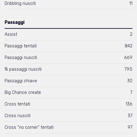
Dribbling riusciti
11
Passaggi
Assist
2
Passaggi tentati
842
Passaggi riusciti
669
% passaggi riusciti
79.5
Passaggi chiave
30
Big Chance create
7
Cross tentati
136
Cross riusciti
37
Cross "no corner" tentati
97