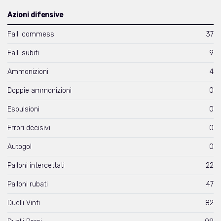
Azioni difensive
Falli commessi
37
Falli subiti
9
Ammonizioni
4
Doppie ammonizioni
0
Espulsioni
0
Errori decisivi
0
Autogol
0
Palloni intercettati
22
Palloni rubati
47
Duelli Vinti
82