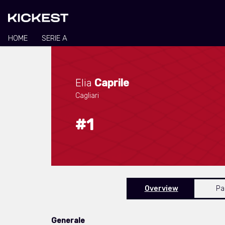
HOME
SERIE A
Elia
Caprile
Cagliari
#1
Overview
Pa
Generale