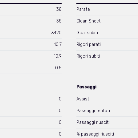
38
Parate
38
Clean Sheet
3420
Goal subiti
10.7
Rigori parati
10.9
Rigori subiti
-0.5
Passaggi
0
Assist
0
Passaggi tentati
0
Passaggi riusciti
0
% passaggi riusciti