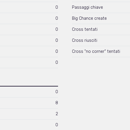
0
Passaggi chiave
0
Big Chance create
0
Cross tentati
0
Cross riusciti
0
Cross "no corner" tentati
0
0
8
2
0