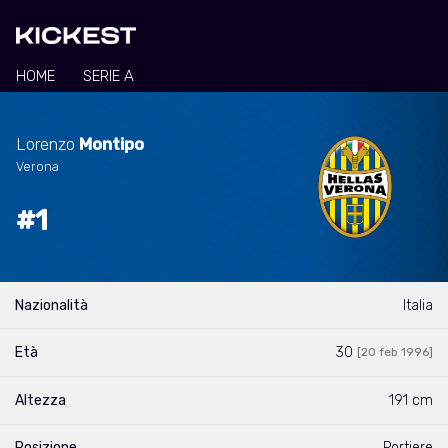
HOME
SERIE A
Lorenzo
Montipo
Verona
#1
Nazionalità
Italia
Età
30
[20 feb 1996]
Altezza
191 cm
Posizione
Portiere