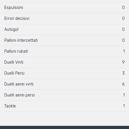
Espulsioni
0
Errori decisivi
0
Autogol
0
Palloni intercettati
0
Palloni rubati
1
Duelli Vinti
9
Duelli Persi
3
Duelli aerei vinti
6
Duelli aerei persi
1
Tackle
1