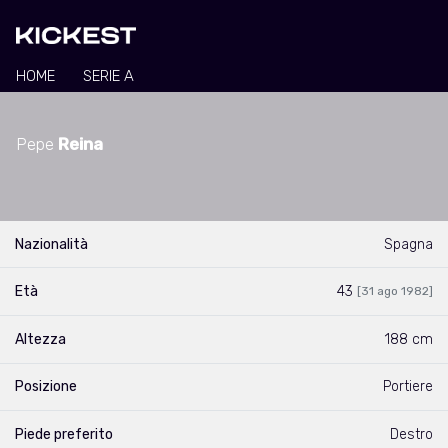
HOME
SERIE A
Pepe
Reina
Nazionalità
Spagna
Età
43
[31 ago 1982]
Altezza
188 cm
Posizione
Portiere
Piede preferito
Destro