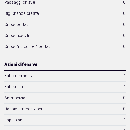
Passaggi chiave
0
Big Chance create
0
Cross tentati
0
Cross riusciti
0
Cross "no corner" tentati
0
Azioni difensive
Falli commessi
1
Falli subiti
1
Ammonizioni
0
Doppie ammonizioni
0
Espulsioni
1