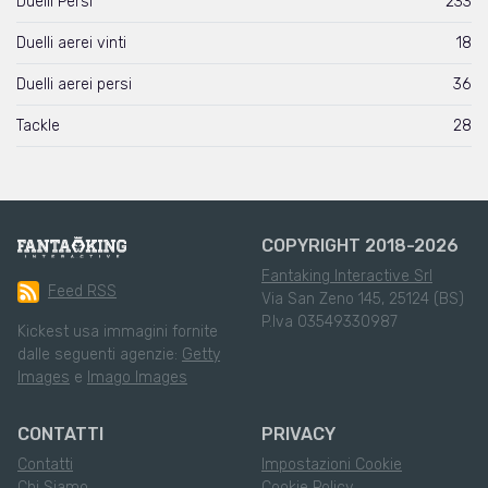
Duelli Persi
233
Duelli aerei vinti
18
Duelli aerei persi
36
Tackle
28
COPYRIGHT 2018-2026
Fantaking Interactive Srl
Feed RSS
Via San Zeno 145, 25124 (BS)
P.Iva 03549330987
Kickest usa immagini fornite
dalle seguenti agenzie:
Getty
Images
e
Imago Images
CONTATTI
PRIVACY
Contatti
Impostazioni Cookie
Chi Siamo
Cookie Policy