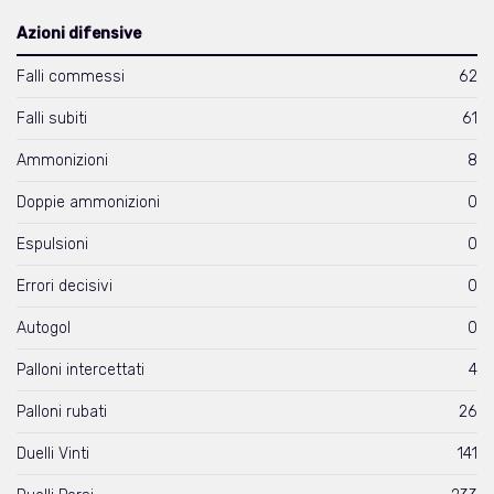
Azioni difensive
Falli commessi
62
Falli subiti
61
Ammonizioni
8
Doppie ammonizioni
0
Espulsioni
0
Errori decisivi
0
Autogol
0
Palloni intercettati
4
Palloni rubati
26
Duelli Vinti
141