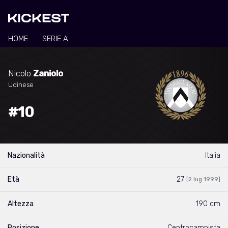
HOME
SERIE A
Nicolo
Zaniolo
Udinese
#10
Nazionalità
Italia
Età
27
[2 lug 1999]
Altezza
190 cm
Posizione
Centrocampista