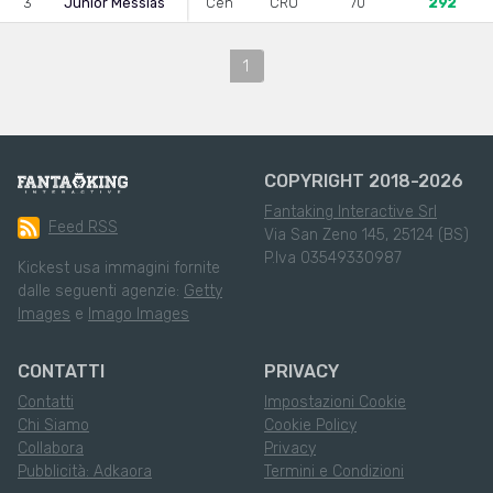
3
Junior Messias
Cen
CRO
70
292
1
COPYRIGHT 2018-2026
Fantaking Interactive Srl
Feed RSS
Via San Zeno 145, 25124 (BS)
P.Iva 03549330987
Kickest usa immagini fornite
dalle seguenti agenzie:
Getty
Images
e
Imago Images
CONTATTI
PRIVACY
Contatti
Impostazioni Cookie
Chi Siamo
Cookie Policy
Collabora
Privacy
Pubblicità: Adkaora
Termini e Condizioni