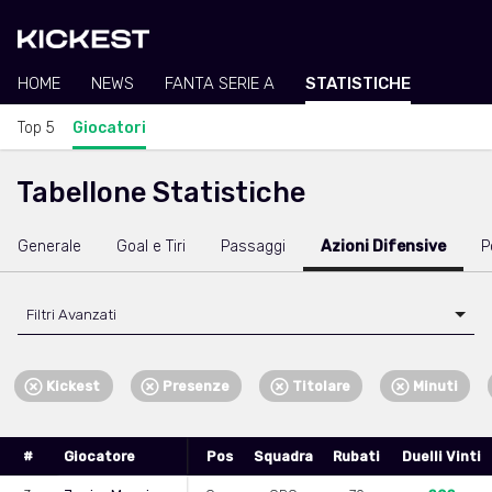
HOME
NEWS
FANTA SERIE A
STATISTICHE
Top 5
Giocatori
Tabellone Statistiche
Generale
Goal e Tiri
Passaggi
Azioni Difensive
P
Filtri Avanzati
Kickest
Presenze
Titolare
Minuti
#
Giocatore
Pos
Squadra
Rubati
Duelli Vinti