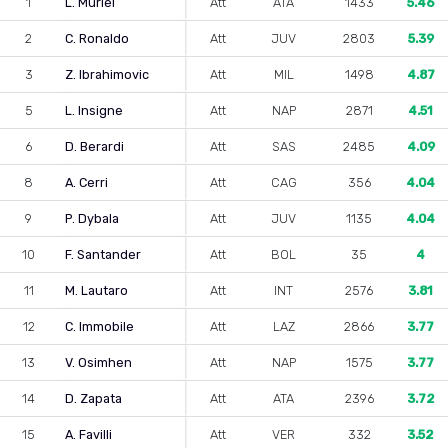
1
L. Muriel
Att
ATA
1433
5.46
2
C. Ronaldo
Att
JUV
2803
5.39
3
Z. Ibrahimovic
Att
MIL
1498
4.87
5
L. Insigne
Att
NAP
2871
4.51
6
D. Berardi
Att
SAS
2485
4.09
8
A. Cerri
Att
CAG
356
4.04
9
P. Dybala
Att
JUV
1135
4.04
10
F. Santander
Att
BOL
35
4
11
M. Lautaro
Att
INT
2576
3.81
12
C. Immobile
Att
LAZ
2866
3.77
13
V. Osimhen
Att
NAP
1575
3.77
14
D. Zapata
Att
ATA
2396
3.72
15
A. Favilli
Att
VER
332
3.52