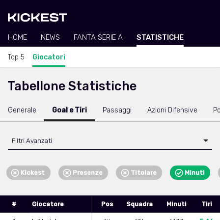
HOME
NEWS
FANTA SERIE A
STATISTICHE
Top 5
Giocatori
Tabellone Statistiche
Generale
Goal e Tiri
Passaggi
Azioni Difensive
Po
Filtri Avanzati
Kickest
Presenze
Titolare
Minuti
#
Giocatore
Pos
Squadra
Minuti
Tiri