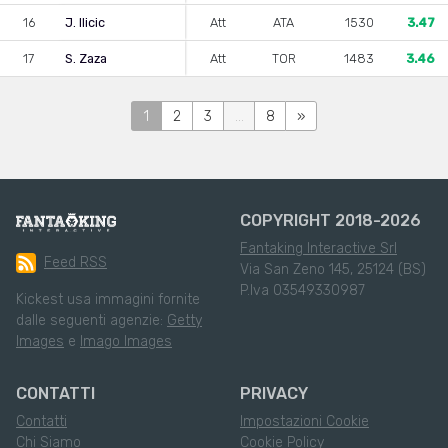
16
J. Ilicic
Att
ATA
1530
3.47
17
S. Zaza
Att
TOR
1483
3.46
1
2
3
...
8
»
COPYRIGHT 2018-2026
Fantaking Interactive Srl
Feed RSS
Via San Zeno 145, 25124 (BS)
P.Iva 03549330987
Kickest usa immagini fornite
dalle seguenti agenzie:
Getty
Images
e
Imago Images
CONTATTI
PRIVACY
Contatti
Impostazioni Cookie
Chi Siamo
Cookie Policy