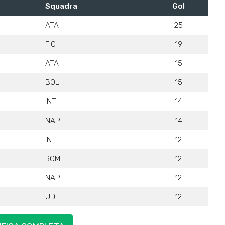
Squadra
Gol
ATA
25
FIO
19
ATA
15
BOL
15
INT
14
NAP
14
INT
12
ROM
12
NAP
12
UDI
12