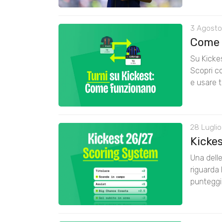
3 Agosto
Come 
Su Kickes
Scopri co
e usare t
28 Luglio
Kicke
Una delle
riguarda 
punteggi