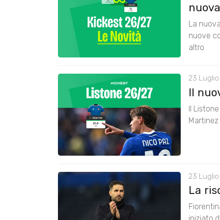
nuova
La nuova 
nuove co
altro
23 Luglio
Il nu
Il Liston
Martinez 
23 Luglio
La ris
Fiorenti
iniziato 