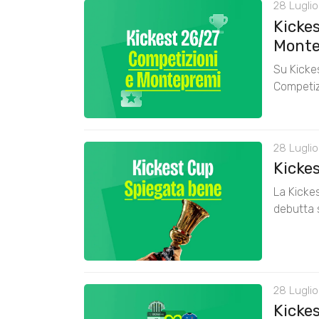
28 Luglio
Kickes
Monte
Su Kickes
Competiz
28 Luglio
Kicke
La Kickes
debutta 
28 Luglio
Kickes