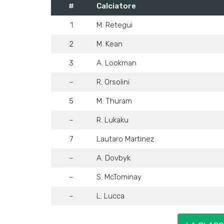
#
Calciatore
1
M. Retegui
2
M. Kean
3
A. Lookman
–
R. Orsolini
5
M. Thuram
–
R. Lukaku
7
Lautaro Martinez
–
A. Dovbyk
–
S. McTominay
–
L. Lucca