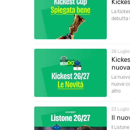
Kicke
La Kickes
debutta 
28 Luglio
Kickes
nuova
La nuova 
nuove co
altro
23 Luglio
Il nu
Il Liston