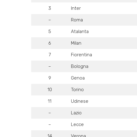
3
Inter
–
Roma
5
Atalanta
6
Milan
7
Fiorentina
–
Bologna
9
Genoa
10
Torino
11
Udinese
–
Lazio
–
Lecce
14
Verona