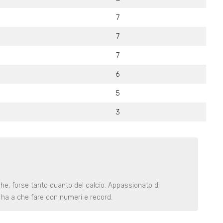
7
7
7
6
5
3
iche, forse tanto quanto del calcio. Appassionato di
e ha a che fare con numeri e record.