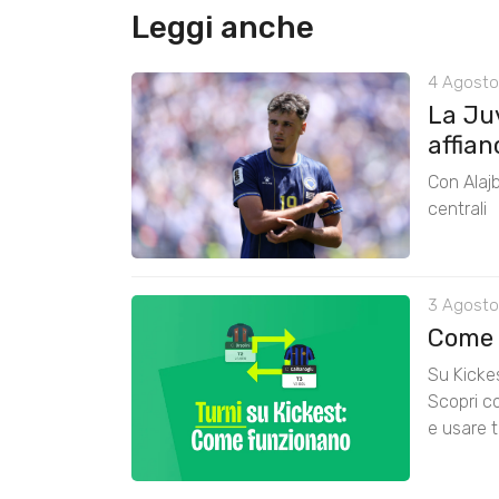
Leggi anche
4 Agosto
La Ju
affian
Con Alajb
centrali
3 Agosto
Come 
Su Kickes
Scopri co
e usare t