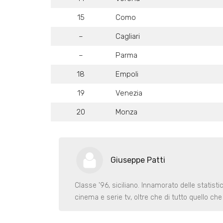
15
Como
–
Cagliari
–
Parma
18
Empoli
19
Venezia
20
Monza
Giuseppe Patti
Classe '96, siciliano. Innamorato delle statist
cinema e serie tv, oltre che di tutto quello ch