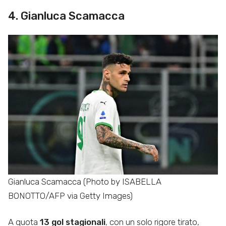
4. Gianluca Scamacca
Gianluca Scamacca (Photo by ISABELLA
BONOTTO/AFP via Getty Images)
A quota
13 gol stagionali
, con un solo rigore tirato,