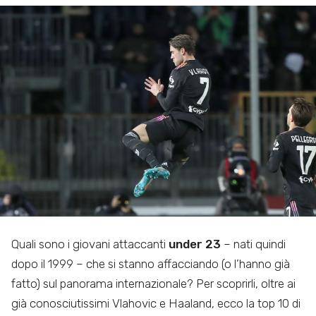
Quali sono i giovani attaccanti
under 23
– nati quindi
dopo il 1999 – che si stanno affacciando (o l’hanno già
fatto) sul panorama internazionale? Per scoprirli, oltre ai
già conosciutissimi Vlahovic e Haaland, ecco la top 10 di