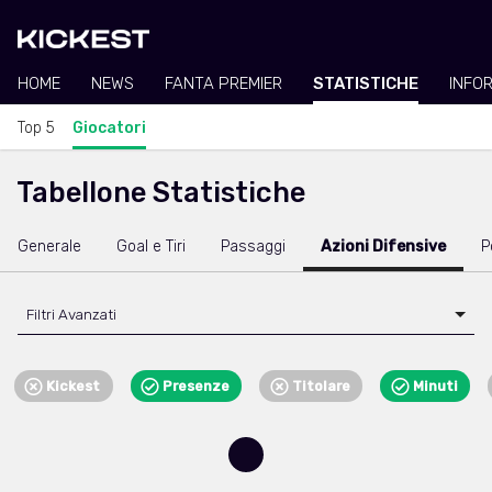
HOME
NEWS
FANTA PREMIER
STATISTICHE
INFO
Top 5
Giocatori
Tabellone Statistiche
Generale
Goal e Tiri
Passaggi
Azioni Difensive
P
Filtri Avanzati
Kickest
Presenze
Titolare
Minuti
Loading...