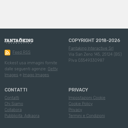
COPYRIGHT 2018-2026
Fantaking Interactive Srl
Feed RSS
Via San Zeno 145, 25124 (BS)
P.Iva 03549330987
Kickest usa immagini fornite
dalle seguenti agenzie:
Getty
Images
e
Imago Images
CONTATTI
PRIVACY
Contatti
Impostazioni Cookie
Chi Siamo
Cookie Policy
Collabora
Privacy
Pubblicità: Adkaora
Termini e Condizioni