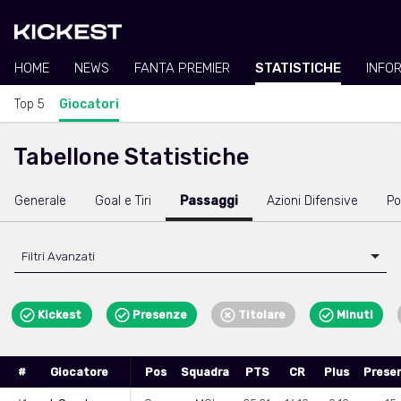
HOME
NEWS
FANTA PREMIER
STATISTICHE
INFO
Top 5
Giocatori
Tabellone Statistiche
Generale
Goal e Tiri
Passaggi
Azioni Difensive
Po
Filtri Avanzati
Kickest
Presenze
Titolare
Minuti
#
Giocatore
Pos
Squadra
PTS
CR
Plus
Prese