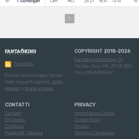
61
I. Gundogan
Cen
MCI
25.21
16.10
-0.10
15
1
COPYRIGHT 2018-2026
Fantaking Interactive Srl
Feed RSS
Via San Zeno 145, 25124 (BS)
P.Iva 03549330987
Kickest usa immagini fornite
dalle seguenti agenzie:
Getty
Images
e
Imago Images
CONTATTI
PRIVACY
Contatti
Impostazioni Cookie
Chi Siamo
Cookie Policy
Collabora
Privacy
Pubblicità: Adkaora
Termini e Condizioni